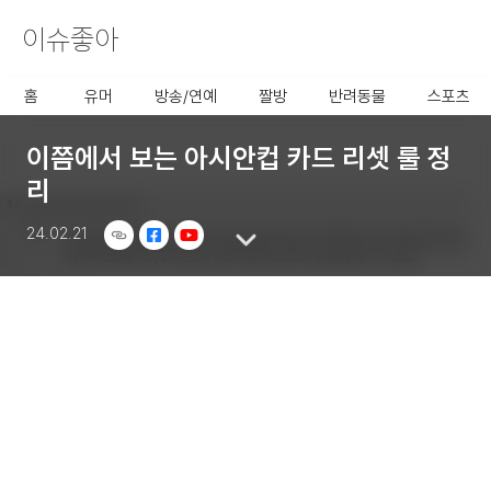
이슈좋아
사용할 공유 링크를 선택 해 주
세요.
홈
유머
방송/연예
짤방
반려동물
스포츠
이쯤에서 보는 아시안컵 카드 리셋 룰 정
리
24.02.21