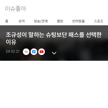
이슈좋아
사용할 공유 링크를 선택 해 주
세요.
홈
유머
방송/연예
짤방
반려동물
스포츠
조규성이 말하는 슈팅보단 패스를 선택한
이유
24.02.21