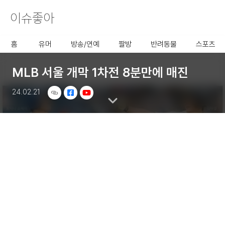
이슈좋아
사용할 공유 링크를 선택 해 주
세요.
홈
유머
방송/연예
짤방
반려동물
스포츠
MLB 서울 개막 1차전 8분만에 매진
24.02.21