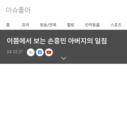
이슈좋아
사용할 공유 링크를 선택 해 주
세요.
홈
유머
방송/연예
짤방
반려동물
스포츠
이쯤에서 보는 손흥민 아버지의 일침
24.02.21