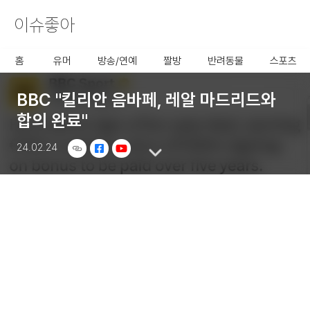
이슈좋아
사용할 공유 링크를 선택 해 주
세요.
홈
유머
방송/연예
짤방
반려동물
스포츠
BBC "킬리안 음바페, 레알 마드리드와
합의 완료"
24.02.24