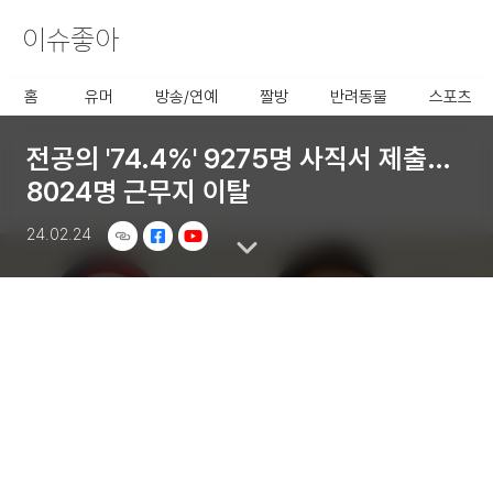
이슈좋아
사용할 공유 링크를 선택 해 주
세요.
홈
유머
방송/연예
짤방
반려동물
스포츠
전공의 '74.4%' 9275명 사직서 제출…
8024명 근무지 이탈
24.02.24