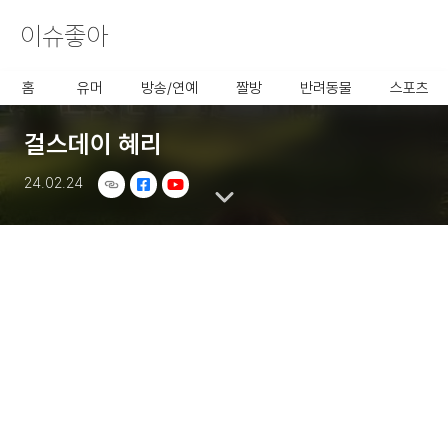
이슈좋아
사용할 공유 링크를 선택 해 주
세요.
홈
유머
방송/연예
짤방
반려동물
스포츠
걸스데이 혜리
24.02.24